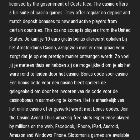
licensed by the government of Costa Rica. The casino offers
a full suite of casino games. They offer regular no deposit and
match deposit bonuses to new and active players from
certain countries. This casino accepts players from the United
States. Je kunt je 10 euro gratis bonus allereerst ophalen bij
het Amsterdams Casino, aangezien men er daar graag voor
zorgt dat je op een prettige manier ontvangen wordt. Zo voel
jij je meteen thuis en hebben zij de mogelijkheid om je als het
ware rond te leiden door het casino. Bonus code voor casino
Een bonus code voor een casino biedt spelers de
gelegenheid om door het invoeren van de code voor de
casinobonus in aanmerking te komen. Het is afhankelijk van
het online casino of er gewerkt wordt met bonus codes. Join
the Casino Avond Thuis amazing free slots experience played
by millions on the web, Facebook, iPhone, iPad, Android,
Amazon and Windows Phone. Slotomania games are available