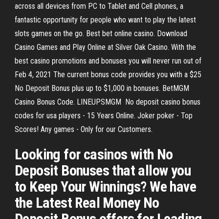
across all devices from PC to Tablet and Cell phones, a
fantastic opportunity for people who want to play the latest
slots games on the go. Best bet online casino. Download
Casino Games and Play Online at Silver Oak Casino. With the
best casino promotions and bonuses you will never run out of
Feb 4, 2021 The current bonus code provides you with a $25
No Deposit Bonus plus up to $1,000 in bonuses. BetMGM
Casino Bonus Code. LINEUPSMGM No deposit casino bonus
codes for usa players - 15 Years Online. Joker poker - Top
Scores! Any games - Only for our Сustomers.
Looking for casinos with No
Deposit Bonuses that allow you
to Keep Your Winnings? We have
the Latest Real Money No
Deposit Bonus offers for Leading