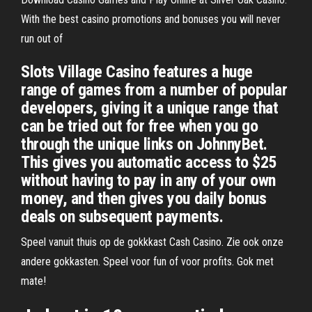
With the best casino promotions and bonuses you will never
run out of
Slots Village Casino features a huge
range of games from a number of popular
developers, giving it a unique range that
can be tried out for free when you go
through the unique links on JohnnyBet.
This gives you automatic access to $25
without having to pay in any of your own
money, and then gives you daily bonus
deals on subsequent payments.
Speel vanuit thuis op de gokkkast Cash Casino. Zie ook onze
andere gokkasten. Speel voor fun of voor profits. Gok met
mate!