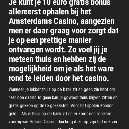
Je kunt je 10 euro gratis bonus
allereerst ophalen bij het
Amsterdams Casino, aangezien
men er daar graag voor zorgt dat
je op een prettige manier
ontvangen wordt. Zo voel jij je
meteen thuis en hebben zij de
mogelijkheid om je als het ware
rond te leiden door het casino.
Wanneer je lekker thuis op de bank zit en geen zin hebt om
naar een casino te gaan kan je gewoon thuis blijven zitten en
gratis gokken op deze gokkasten. Voor het spelen zonder
geld … Als ik thuis op de bank zit en er komt een reclame
voorbij van Holland Casino, dan krijg ik zo op zijn tijd ook zin