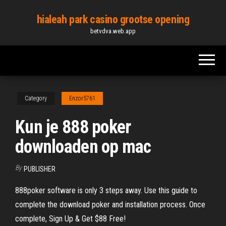
Skip
hialeah park casino grootse opening
to
betvdva.web.app
the
content
Category
Enzor5761
Kun je 888 poker
downloaden op mac
By
PUBLISHER
888poker software is only 3 steps away. Use this guide to
complete the download poker and installation process. Once
complete, Sign Up & Get $88 Free!