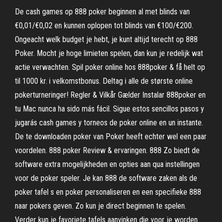
De cash games op 888 poker beginnen al met blinds van
€0,01/€0,02 en kunnen oplopen tot blinds van €100/€200.
Ongeacht welk budget je hebt, je kunt altijd terecht op 888
Poker. Mocht je hoge limieten spelen, dan kun je redelijk wat
actie verwachten. Spil poker online hos 888poker & få helt op
til 1000 kr. i velkomstbonus. Deltag i alle de største online
pokerturneringer! Regler & Vilkår Gælder Instalar 888poker en
tu Mac nunca ha sido más fácil. Sigue estos sencillos pasos y
jugarás cash games y torneos de poker online en un instante.
De te downloaden poker van Poker heeft echter wel een paar
voordelen. 888 poker Review & ervaringen. 888 Zo biedt de
software extra mogelijkheden en opties aan qua instellingen
voor de poker speler. Je kan 888 de software zaken als de
poker tafel s en poker personaliseren en een specifieke 888
naar pokers geven. Zo kun je direct beginnen te spelen.
Verder kun je favoriete tafels aanvinken die voor je worden