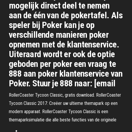
mogelijk direct deel te nemen
aan de één van de pokertafel. Als
speler bij Poker kan je op
verschillende manieren poker
opnemen met de klantenservice.
Uiteraard wordt er ook de optie
geboden per poker een vraag te
888 aan poker klantenservice van
Poker. Stuur je 888 naar: [email
RollerCoaster Tycoon Classic, gratis download. RollerCoaster
Tycoon Classic 2017: Creëer uw ultieme themapark op een
modern apparaat. RollerCoaster Tycoon Classic is een
themaparksimulatie die alle beste functies van de originele