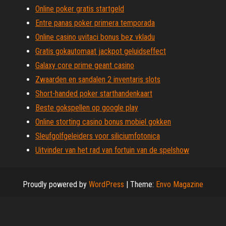
Online poker gratis startgeld
Entre panas poker primera temporada
Online casino uvitaci bonus bez vkladu
Gratis gokautomaat jackpot geluidseffect
Galaxy core prime geant casino
Zwaarden en sandalen 2 inventaris slots
Short-handed poker starthandenkaart
Beste gokspellen op google play
Online storting casino bonus mobiel gokken
Sleufgolfgeleiders voor siliciumfotonica
Uitvinder van het rad van fortuin van de spelshow
Proudly powered by
WordPress
|
Theme:
Envo Magazine