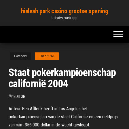
Skip
hialeah park casino grootse opening
to
betvdva.web.app
the
content
Category
Enzor5761
Staat pokerkampioenschap
californië 2004
By
EDITOR
Acteur Ben Affleck heeft in Los Angeles het
pokerkampioenschap van de staat Californië en een geldprijs
van ruim 356.000 dollar in de wacht gesleept.