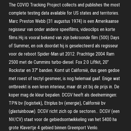
The COVID Tracking Project collects and publishes the most
complete testing data available for US states and territories.
Marc Preston Webb (31 augustus 1974) is een Amerikaanse
regisseur van onder andere speelfilms, videoclips en korte
films.Hij is vooral bekend van zijn bekroonde film (500) Days
of Summer, en ook doordat hij is geselecteerd als regisseur
voor de reboot Spider-Man uit 2012. Prachtige 2004 Ram
2500 met de Cummins turbo-diesel. Fox 2.0 Liftkit, 20”
Rockstar en 37” banden. Komt uit Californië, dus geen gedoe
met roest of tectyl gesmeer, is nog helemaal gaaf. Enige wat
ontbreekt is een leren interieur, maar dit zit bij de prijs in. De
koper mag de kleur bepalen. DCGV heeft als deelnemingen:
TPN bv (logistiek), Etriplus bv (energie), Californië bv
(glastuinbouw). DCGV richt zich op de sectoren… DCGV (een
NV/CV) staat voor de gebiedsontwikkeling van het 5400 ha
grote Klavertje 4 gebied binnen Greenport Venlo.