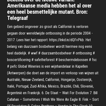
Amerikaanse media hebben het al over
een heel besmettelijke mutant. Bron:
Telegraaf
Een gebied ongeveer zo groot als Californië is verloren
gegaan door wereldwijde ontbossing in de periode 2004 -
2017. Lees hier het rapport: https://lnkd.in/dQFvPkb. Het
belang van duurzaam bosbeheer wordt hiermee nog eens
heel duidelijk. # wwf # duurzaambosbeheer # ontbossing #
boscertificering # safetheforest # beschermdebossen # fsc
# pefc Global Wineries is een wijnhandelaar in Kapellen
(Antwerpen) die doet aan de import en verkoop van wijnen uit
Australië, Nieuw-Zeeland, Californië, Hongarije, Oostenrijk,
Italië, Portugal, Zuid-Afrika, Mexico, Brazilië, Chili, Slovenië,
Argentinië en Frankrijk. 6. De Staat – Wait For Evolution 7. Bill
Callahan – Sometimes I Wish We Were An Eagle 8. Fink – Sort