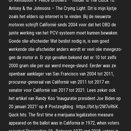
Of Revolution 9. Felice Brothers – Yonder Is The Clock 10.
Antony & the Johnsons – The Crying Light. Dit is mijn lijstje
zoals het elders op internet is te vinden. Bij de nieuwste
motoren schrijft Californië sinds 2004 voor dat het OBD de
juiste werking van het PCV-systeem moet kunnen bewaken.
Goede olie-afscheider Wat beslist nodig is, is een goed
werkende olie-afscheider anders wordt er veel olie meegezo-
gen de motor in. Er zijn gevallen bekend dat er 10 tot zelfs
2000 gram olie per uur werd meege-sleurd. Eerder was ze
openbaar aanklager van San Francisco van 2004 tot 2011,
procureur-generaal van Californië van 2011 tot 2017 en
senator voor Californië van 2017 tot 2021. Lees zeker ook
het artikel van Randy Koo 'Inauguratie president Joe Biden op
20 januari 2021' op # Postzeglblog : https://bit.ly/2M7oR6K .
Quick hits. The first time a marijuana legalization measure
appeared on the ballot was in California in 1972, when voters