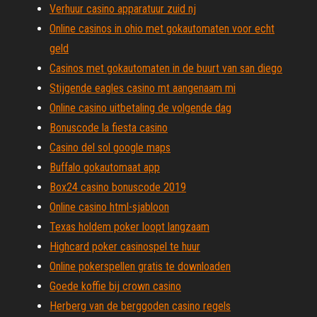
Verhuur casino apparatuur zuid nj
Online casinos in ohio met gokautomaten voor echt
geld
Casinos met gokautomaten in de buurt van san diego
Stijgende eagles casino mt aangenaam mi
Online casino uitbetaling de volgende dag
Bonuscode la fiesta casino
Casino del sol google maps
Buffalo gokautomaat app
Box24 casino bonuscode 2019
Online casino html-sjabloon
Texas holdem poker loopt langzaam
Highcard poker casinospel te huur
Online pokerspellen gratis te downloaden
Goede koffie bij crown casino
Herberg van de berggoden casino regels