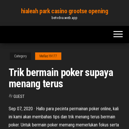
Skip
hialeah park casino grootse opening
to
betvdva.web.app
the
content
Category
Mellas19177
Trik bermain poker supaya
menang terus
By
GUEST
Sep 07, 2020 · Hallo para pecinta permainan poker online, kali
ini kami akan membahas tips dan trik menang terus bermain
poker. Untuk bermain poker memang memerlukan fokus serta