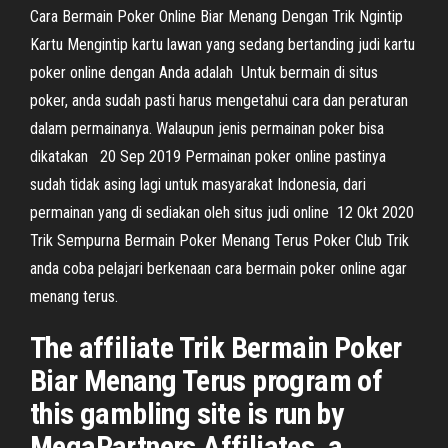
Cara Bermain Poker Online Biar Menang Dengan Trik Ngintip
Kartu Mengintip kartu lawan yang sedang bertanding judi kartu
poker online dengan Anda adalah Untuk bermain di situs
poker, anda sudah pasti harus mengetahui cara dan peraturan
dalam permainanya. Walaupun jenis permainan poker bisa
dikatakan 20 Sep 2019 Permainan poker online pastinya
sudah tidak asing lagi untuk masyarakat Indonesia, dari
permainan yang di sediakan oleh situs judi online 12 Okt 2020
Trik Sempurna Bermain Poker Menang Terus Poker Club Trik
anda coba pelajari berkenaan cara bermain poker online agar
menang terus.
The affiliate Trik Bermain Poker
Biar Menang Terus program of
this gambling site is run by
MegaPartners Affiliates, a