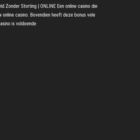
eld Zonder Storting | ONLINE Een online casino die
w online casino. Bovendien heeft deze bonus vele
casino is voldoende