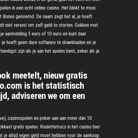
pelen in een echt online casino. Het klinkt te mooi
t Bonus genoemd. De naam zegt het al, je hoeft
dt niet vereist om zelf geld te storten. Gokken met
a je aanmelding 5 euro of 10 euro en kunt daar
en, je hoeft geen dure software te downloaden en je
andigst zijn als je aan het spelen bent, zeker als je
 ook meetelt, nieuw gratis
.com is het statistisch
ijd, adviseren we om een
ive), casinospelen en poker aan aan meer dan 10
kast gratis spelen. Roulettetrucs in het casino bier
at je altijd eigen geld moet hebben voor de aankoop