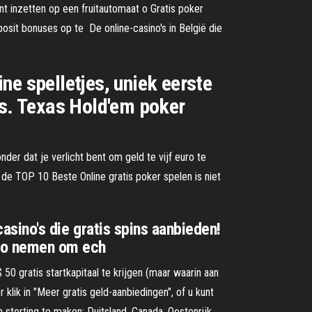
unt inzetten op een fruitautomaat o Gratis poker
osit bonuses op te De online-casino's in België die
ne spelletjes, uniek eerste
es. Texas Hold'em poker
er dat je verlicht bent om geld te vijf euro te
 de TOP 10 Beste Online gratis poker spelen is niet
casino's die gratis spins aanbieden!
ico nemen om ech
 50 gratis startkapitaal te krijgen (maar waarin aan
 klik in "Meer gratis geld-aanbiedingen", of u kunt
storting te maken; Duitsland, Canada, Oostenrijk,